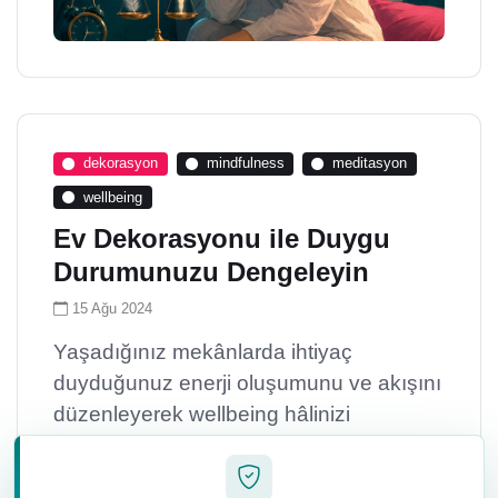
dekorasyon
mindfulness
meditasyon
wellbeing
Ev Dekorasyonu ile Duygu
Durumunuzu Dengeleyin
15 Ağu 2024
Yaşadığınız mekânlarda ihtiyaç
duyduğunuz enerji oluşumunu ve akışını
düzenleyerek wellbeing hâlinizi
yükseltebilirsiniz. Ev dekorasyonunda
kullandığımız renkler, mobilyalar,