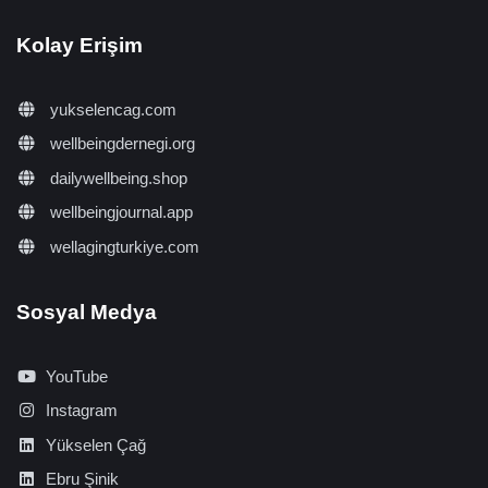
Kolay Erişim
yukselencag.com
wellbeingdernegi.org
dailywellbeing.shop
wellbeingjournal.app
wellagingturkiye.com
Sosyal Medya
YouTube
Instagram
Yükselen Çağ
Ebru Şinik