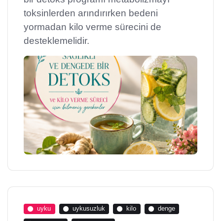
toksinlerden arındırırken bedeni
yormadan kilo verme sürecini de
desteklemelidir.
uyku
uykusuzluk
kilo
denge