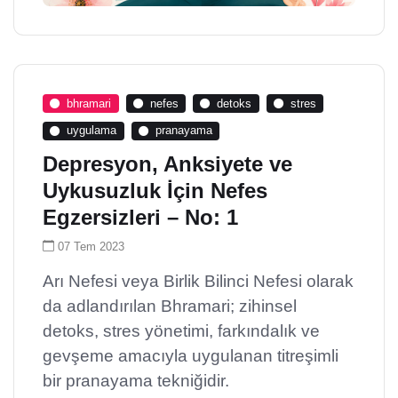
bhramari
nefes
detoks
stres
uygulama
pranayama
Depresyon, Anksiyete ve
Uykusuzluk İçin Nefes
Egzersizleri – No: 1
07 Tem 2023
Arı Nefesi veya Birlik Bilinci Nefesi olarak
da adlandırılan Bhramari; zihinsel
detoks, stres yönetimi, farkındalık ve
gevşeme amacıyla uygulanan titreşimli
bir pranayama tekniğidir.