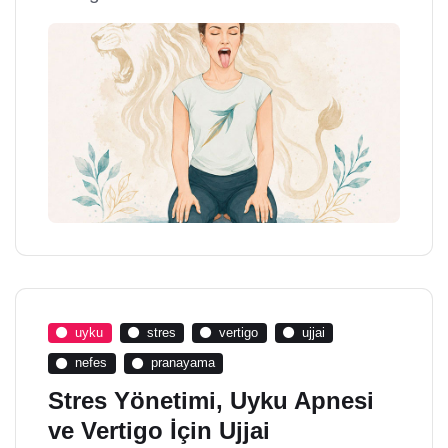
uyku
stres
vertigo
ujjai
nefes
pranayama
Stres Yönetimi, Uyku Apnesi
ve Vertigo İçin Ujjai