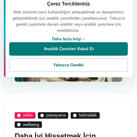
aksesuarlar ve sanat eserleri duygu
Çerez Tercihleriniz
durumumuzu doğrudan etkiler.
Web sitesinin nasıl kullanıldığını anlayabilmek ve deneyiminizi
geliştirebilmek için analitik çerezlerden yararlanıyoruz. Yalnızca
gerekli çerezlerle devam edebilir veya analitik çerezlere izin
verebilirsiniz.
Daha fazla bilgi
Analitik Çerezleri Kabul Et
Yalnızca Gerekli
nefes
pranayama
farkindalik
wellbeing
Daha İyi Hissetmek İçin