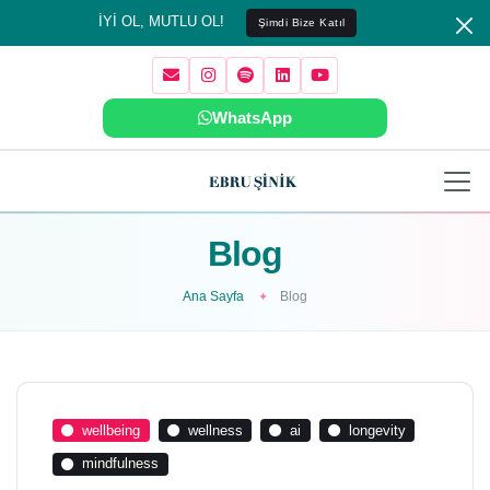
İYİ OL, MUTLU OL!
Şimdi Bize Katıl
WhatsApp
Blog
Ana Sayfa
Blog
wellbeing
wellness
ai
longevity
mindfulness