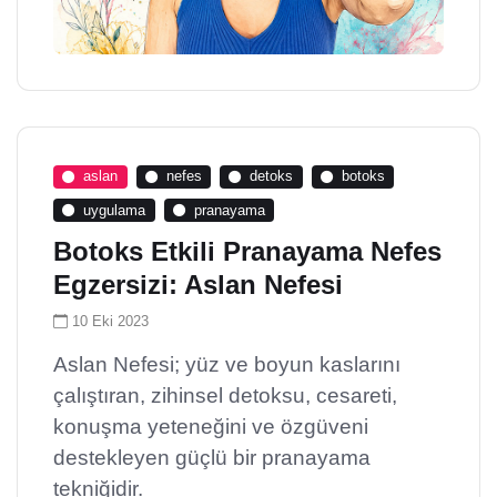
aslan
nefes
detoks
botoks
uygulama
pranayama
Botoks Etkili Pranayama Nefes
Egzersizi: Aslan Nefesi
10 Eki 2023
Aslan Nefesi; yüz ve boyun kaslarını
çalıştıran, zihinsel detoksu, cesareti,
konuşma yeteneğini ve özgüveni
destekleyen güçlü bir pranayama
tekniğidir.