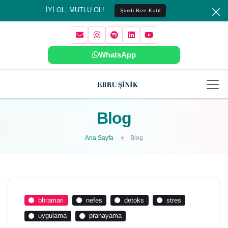
İYİ OL, MUTLU OL!
Şimdi Bize Katıl
WhatsApp
Blog
Ana Sayfa
Blog
bhramari
nefes
detoks
stres
uygulama
pranayama