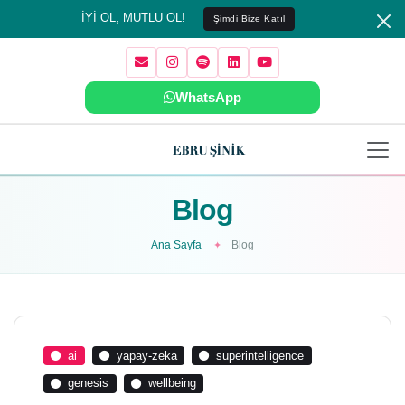
İYİ OL, MUTLU OL!
Şimdi Bize Katıl
WhatsApp
Blog
Ana Sayfa
Blog
ai
yapay-zeka
superintelligence
genesis
wellbeing