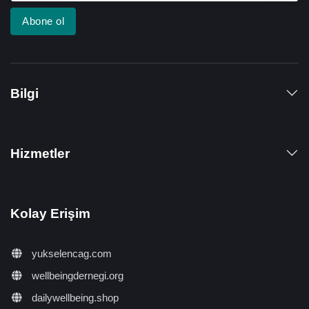
Abone ol
Bilgi
Hizmetler
Kolay Erişim
yukselencag.com
wellbeingdernegi.org
dailywellbeing.shop