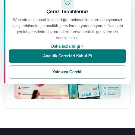
açısından önemli sorular da doğuruyor.
Çerez Tercihleriniz
Ebru Şinik, Genesis kitabından hareketle
Web sitesinin nasıl kullanıldığını anlayabilmek ve deneyiminizi
Superintelligence dönemini bir SWOT
geliştirebilmek için analitik çerezlerden yararlanıyoruz. Yalnızca
perspektifiyle değerlendir…
gerekli çerezlerle devam edebilir veya analitik çerezlere izin
verebilirsiniz.
Daha fazla bilgi
Analitik Çerezleri Kabul Et
Yalnızca Gerekli