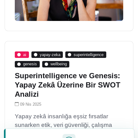
ai
yapay-zeka
superintelligence
genesis
wellbeing
Superintelligence ve Genesis:
Yapay Zekâ Üzerine Bir SWOT
Analizi
09 Nis 2025
Yapay zekâ insanlığa eşsiz fırsatlar
sunarken etik, veri güvenliği, çalışma
hayatı ve insanın özgür iradesi