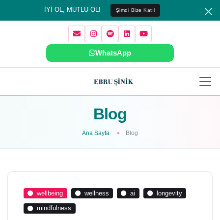
İYİ OL, MUTLU OL!
Şimdi Bize Katıl
WhatsApp
Blog
Ana Sayfa
Blog
wellbeing
wellness
ai
longevity
mindfulness