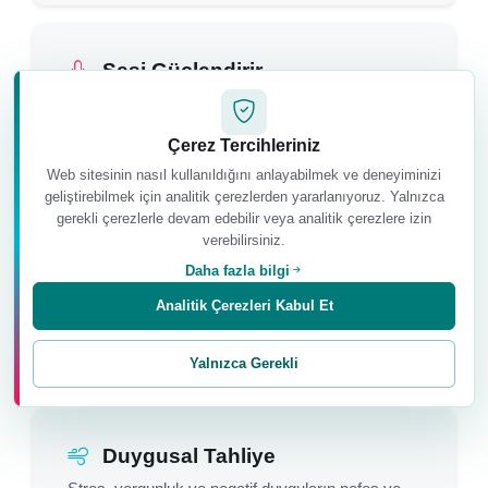
Sesi Güçlendirir
Boğaz ve ses bölgesini aktif biçimde çalıştırarak
sesin daha güçlü ve canlı kullanılmasına
Çerez Tercihleriniz
yardımcı olabilir.
Web sitesinin nasıl kullanıldığını anlayabilmek ve deneyiminizi
geliştirebilmek için analitik çerezlerden yararlanıyoruz. Yalnızca
gerekli çerezlerle devam edebilir veya analitik çerezlere izin
verebilirsiniz.
İfade Yeteneğini Destekler
Daha fazla bilgi
Sözlü ifade yeteneğinin ve kişinin kendisini açık
Analitik Çerezleri Kabul Et
biçimde anlatma cesaretinin gelişmesine
yardımcı olabilir.
Yalnızca Gerekli
Duygusal Tahliye