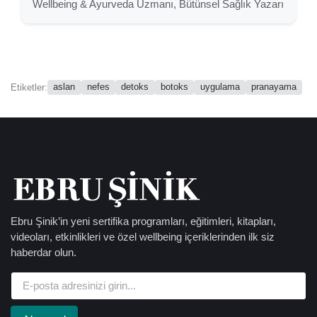
Wellbeing & Ayurveda Uzmanı, Bütünsel Sağlık Yazarı
aslan
nefes
detoks
botoks
uygulama
pranayama
Etiketler:
Ebru Şinik’in yeni sertifika programları, eğitimleri, kitapları,
videoları, etkinlikleri ve özel wellbeing içeriklerinden ilk siz
haberdar olun.