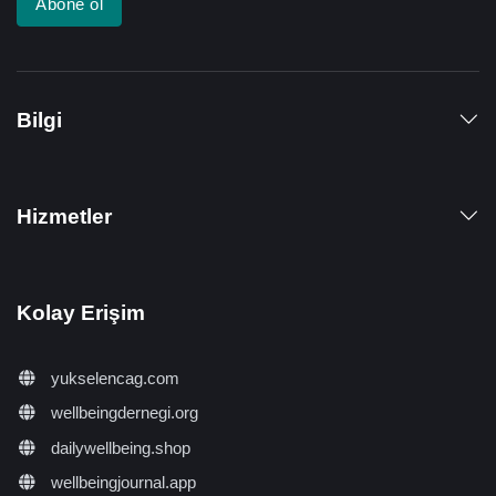
Abone ol
Bilgi
Hizmetler
Kolay Erişim
yukselencag.com
wellbeingdernegi.org
dailywellbeing.shop
wellbeingjournal.app