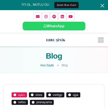
İYİ OL, MUTLU OL!
Şimdi Bize Katıl
WhatsApp
Blog
Ana Sayfa
Blog
uyku
stres
vertigo
ujjai
nefes
pranayama