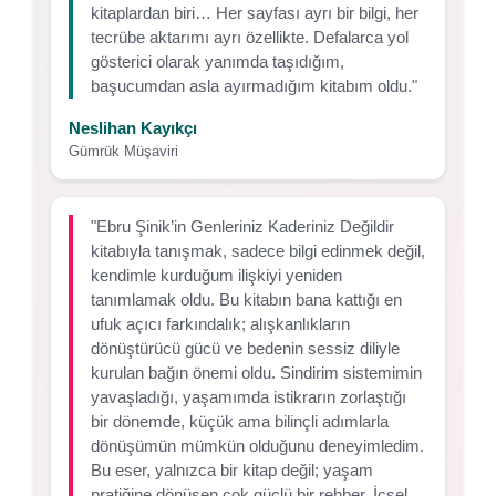
kitaplardan biri… Her sayfası ayrı bir bilgi, her
tecrübe aktarımı ayrı özellikte. Defalarca yol
gösterici olarak yanımda taşıdığım,
başucumdan asla ayırmadığım kitabım oldu."
Neslihan Kayıkçı
Gümrük Müşaviri
"Ebru Şinik’in Genleriniz Kaderiniz Değildir
kitabıyla tanışmak, sadece bilgi edinmek değil,
kendimle kurduğum ilişkiyi yeniden
tanımlamak oldu. Bu kitabın bana kattığı en
ufuk açıcı farkındalık; alışkanlıkların
dönüştürücü gücü ve bedenin sessiz diliyle
kurulan bağın önemi oldu. Sindirim sistemimin
yavaşladığı, yaşamımda istikrarın zorlaştığı
bir dönemde, küçük ama bilinçli adımlarla
dönüşümün mümkün olduğunu deneyimledim.
Bu eser, yalnızca bir kitap değil; yaşam
pratiğine dönüşen çok güçlü bir rehber. İçsel