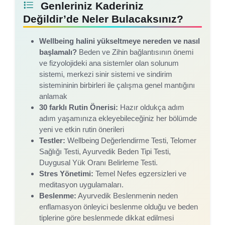
Genleriniz Kaderiniz
Değildir’de Neler Bulacaksınız?
Wellbeing halini yükseltmeye nereden ve nasıl
başlamalı?
Beden ve Zihin bağlantısının önemi
ve fizyolojideki ana sistemler olan solunum
sistemi, merkezi sinir sistemi ve sindirim
sistemininin birbirleri ile çalışma genel mantığını
anlamak
30 farklı Rutin Önerisi:
Hazır oldukça adım
adım yaşamınıza ekleyebileceğiniz her bölümde
yeni ve etkin rutin önerileri
Testler:
Wellbeing Değerlendirme Testi, Telomer
Sağlığı Testi, Ayurvedik Beden Tipi Testi,
Duygusal Yük Oranı Belirleme Testi.
Stres Yönetimi:
Temel Nefes egzersizleri ve
meditasyon uygulamaları.
Beslenme:
Ayurvedik Beslenmenin neden
enflamasyon önleyici beslenme olduğu ve beden
tiplerine göre beslenmede dikkat edilmesi