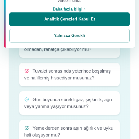
verebilirsiniz.
Daha fazla bilgi
Dışkılama düzeniniz size göre istikrarlı
Analitik Çerezleri Kabul Et
mı?
Yalnızca Gerekli
Dışkınız çok sert veya çok sulu
olmadan, rahatça çıkabiliyor mu?
Tuvalet sonrasında yeterince boşalmış
ve hafiflemiş hissediyor musunuz?
Gün boyunca sürekli gaz, şişkinlik, ağrı
veya yanma yaşıyor musunuz?
Yemeklerden sonra aşırı ağırlık ve uyku
hali oluşuyor mu?