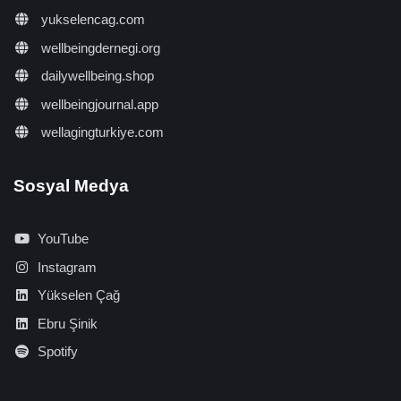
yukselencag.com
wellbeingdernegi.org
dailywellbeing.shop
wellbeingjournal.app
wellagingturkiye.com
Sosyal Medya
YouTube
Instagram
Yükselen Çağ
Ebru Şinik
Spotify