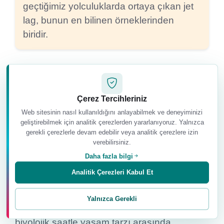
geçtiğimiz yolculuklarda ortaya çıkan jet
lag, bunun en bilinen örneklerinden
biridir.
Çerez Tercihleriniz
Web sitesinin nasıl kullanıldığını anlayabilmek ve deneyiminizi
geliştirebilmek için analitik çerezlerden yararlanıyoruz. Yalnızca
Yaşam Tarzımız Biyolojik Saatimizle
gerekli çerezlerle devam edebilir veya analitik çerezlere izin
Uyumlu mu?
verebilirsiniz.
Daha fazla bilgi
Geç saatlere kadar parlak ışığa maruz
Analitik Çerezleri Kabul Et
kalmak, düzensiz uyumak, gece yemek
yemek, sürekli değişen çalışma saatleri ve
Yalnızca Gerekli
gün ışığından yeterince yararlanmamak
biyolojik saatle yaşam tarzı arasında