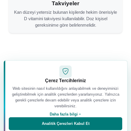
Takviyeler
Kan düzeyi yetersiz bulunan kişilerde hekim önerisiyle
D vitamini takviyesi kullanılabilir. Doz kişisel
gereksinime göre belirlenmelidir.
Çerez Tercihleriniz
Kış Aylarında D Vitamini Takviyesi
Web sitesinin nasıl kullanıldığını anlayabilmek ve deneyiminizi
Alınmalı mı?
geliştirebilmek için analitik çerezlerden yararlanıyoruz. Yalnızca
gerekli çerezlerle devam edebilir veya analitik çerezlere izin
Kış aylarında güneş ışınlarının geliş açısı
verebilirsiniz.
değişir ve açık havada geçirilen süre
Daha fazla bilgi
azalabilir. Bu nedenle bazı kişilerde D
Analitik Çerezleri Kabul Et
vitamini üretimi ve kan düzeyi düşebilir.