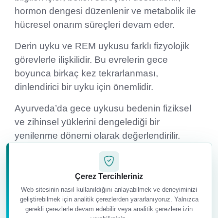
hormon dengesi düzenlenir ve metabolik ile
hücresel onarım süreçleri devam eder.
Derin uyku ve REM uykusu farklı fizyolojik
görevlerle ilişkilidir. Bu evrelerin gece
boyunca birkaç kez tekrarlanması,
dinlendirici bir uyku için önemlidir.
Ayurveda’da gece uykusu bedenin fiziksel
ve zihinsel yüklerini dengelediği bir
yenilenme dönemi olarak değerlendirilir.
Ancak bu süreçleri kesin biçimde “belirli
saatte fiziksel detoks” ve “belirli saatte
zihinsel detoks” diye ayırmak yerine, tüm
Çerez Tercihleriniz
gece uykusunu bütüncül bir onarım dönemi
Web sitesinin nasıl kullanıldığını anlayabilmek ve deneyiminizi
geliştirebilmek için analitik çerezlerden yararlanıyoruz. Yalnızca
olarak görmek daha uygundur.
gerekli çerezlerle devam edebilir veya analitik çerezlere izin