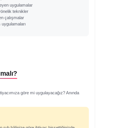
leyen uygulamalar
nelik teknikler
en çalışmalar
s uygulamaları
nmalı?
ihtiyacımıza göre mi uygulayacağız? Anında
uh hâlinize göre ihtiyaç hissettiğinizde