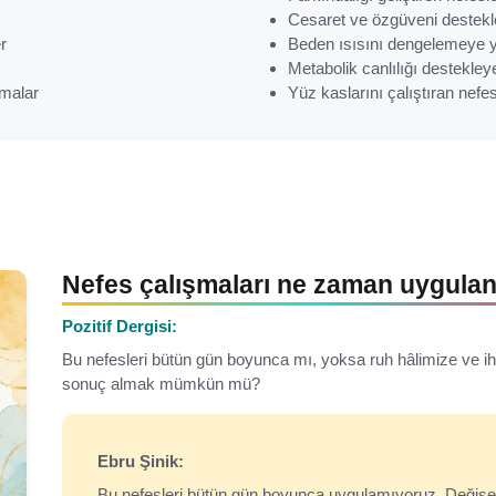
Cesaret ve özgüveni destek
r
Beden ısısını dengelemeye yö
Metabolik canlılığı destekley
amalar
Yüz kaslarını çalıştıran nefe
Nefes çalışmaları ne zaman uygula
Pozitif Dergisi:
Bu nefesleri bütün gün boyunca mı, yoksa ruh hâlimize ve 
sonuç almak mümkün mü?
Ebru Şinik:
Bu nefesleri bütün gün boyunca uygulamıyoruz. Değişen r