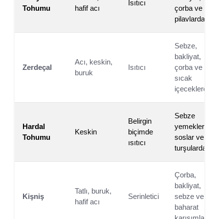
Isıtıcı
Tohumu
hafif acı
çorba ve
pilavlarda
Sebze,
bakliyat,
Acı, keskin,
Zerdeçal
Isıtıcı
çorba ve
buruk
sıcak
içeceklerde
Sebze
Belirgin
Hardal
yemekleri,
Keskin
biçimde
Tohumu
soslar ve
ısıtıcı
turşularda
Çorba,
bakliyat,
Tatlı, buruk,
Kişniş
Serinletici
sebze ve
hafif acı
baharat
karışımlarınd