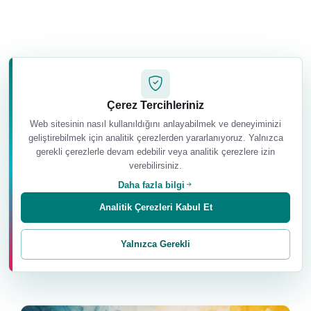
Kaynak Notu
Çerez Tercihleriniz
Bu yazının geleneksel baharat sınıflandırmasına ilişkin
Web sitesinin nasıl kullanıldığını anlayabilmek ve deneyiminizi
temel bilgilerinden bir bölümü Dr. Manisha Kshirsagar
geliştirebilmek için analitik çerezlerden yararlanıyoruz. Yalnızca
gerekli çerezlerle devam edebilir veya analitik çerezlere izin
ve Ana Cristina R. Magno tarafından hazırlanan
verebilirsiniz.
Ayurveda Hızlı Başvuru El Kitabı
adlı çalışmadan
derlenmiştir.
Daha fazla bilgi
Analitik Çerezleri Kabul Et
Yalnızca Gerekli