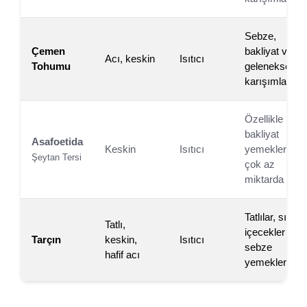
Sebze,
Çemen
bakliyat ve
Acı, keskin
Isıtıcı
Tohumu
geleneksel
karışımlarda
Özellikle
bakliyat
Asafoetida
Keskin
Isıtıcı
yemeklerinde
Şeytan Tersi
çok az
miktarda
Tatlılar, sıcak
Tatlı,
içecekler ve
Tarçın
keskin,
Isıtıcı
sebze
hafif acı
yemeklerinde