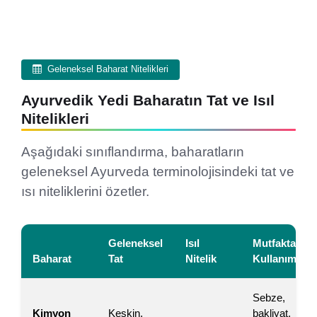
Geleneksel Baharat Nitelikleri
Ayurvedik Yedi Baharatın Tat ve Isıl
Nitelikleri
Aşağıdaki sınıflandırma, baharatların
geleneksel Ayurveda terminolojisindeki tat ve
ısı niteliklerini özetler.
Geleneksel
Isıl
Mutfakta
Baharat
Tat
Nitelik
Kullanım
Sebze,
Kimyon
Keskin,
bakliyat,